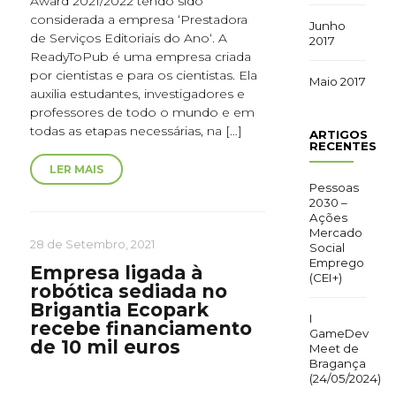
Award 2021/2022 tendo sido
considerada a empresa ‘Prestadora
Junho
de Serviços Editoriais do Ano‘. A
2017
ReadyToPub é uma empresa criada
por cientistas e para os cientistas. Ela
Maio 2017
auxilia estudantes, investigadores e
professores de todo o mundo e em
todas as etapas necessárias, na […]
ARTIGOS
RECENTES
LER MAIS
Pessoas
2030 –
Ações
Mercado
28 de Setembro, 2021
Social
Emprego
Empresa ligada à
(CEI+)
robótica sediada no
Brigantia Ecopark
I
recebe financiamento
GameDev
de 10 mil euros
Meet de
Bragança
(24/05/2024)