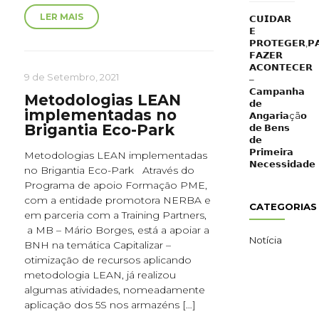
LER MAIS
𝗖𝗨𝗜𝗗𝗔𝗥
𝗘
𝗣𝗥𝗢𝗧𝗘𝗚𝗘𝗥,𝗣
𝗙𝗔𝗭𝗘𝗥
𝗔𝗖𝗢𝗡𝗧𝗘𝗖𝗘𝗥
9 de Setembro, 2021
–
𝗖𝗮𝗺𝗽𝗮𝗻𝗵𝗮
Metodologias LEAN
𝗱𝗲
implementadas no
𝗔𝗻𝗴𝗮𝗿𝗶𝗮çã𝗼
Brigantia Eco-Park
𝗱𝗲 𝗕𝗲𝗻𝘀
𝗱𝗲
𝗣𝗿𝗶𝗺𝗲𝗶𝗿𝗮
Metodologias LEAN implementadas
𝗡𝗲𝗰𝗲𝘀𝘀𝗶𝗱𝗮𝗱𝗲
no Brigantia Eco-Park Através do
Programa de apoio Formação PME,
com a entidade promotora NERBA e
CATEGORIAS
em parceria com a Training Partners,
a MB – Mário Borges, está a apoiar a
Notícia
BNH na temática Capitalizar –
otimização de recursos aplicando
metodologia LEAN, já realizou
algumas atividades, nomeadamente
aplicação dos 5S nos armazéns […]