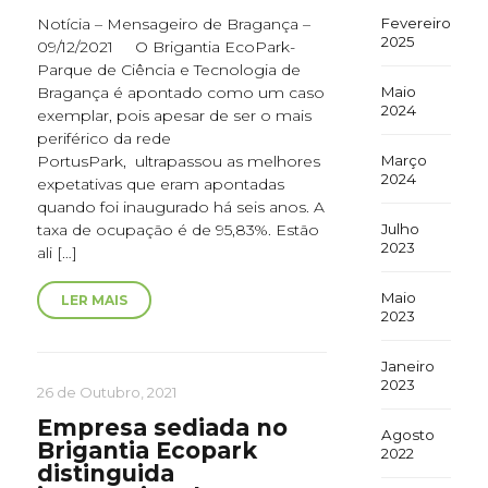
Notícia – Mensageiro de Bragança –
Fevereiro
2025
09/12/2021 O Brigantia EcoPark-
Parque de Ciência e Tecnologia de
Bragança é apontado como um caso
Maio
2024
exemplar, pois apesar de ser o mais
periférico da rede
PortusPark, ultrapassou as melhores
Março
2024
expetativas que eram apontadas
quando foi inaugurado há seis anos. A
taxa de ocupação é de 95,83%. Estão
Julho
2023
ali […]
Maio
LER MAIS
2023
Janeiro
2023
26 de Outubro, 2021
Empresa sediada no
Agosto
Brigantia Ecopark
2022
distinguida