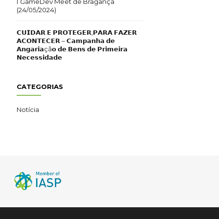
I GameDev Meet de Bragança
(24/05/2024)
𝗖𝗨𝗜𝗗𝗔𝗥 𝗘 𝗣𝗥𝗢𝗧𝗘𝗚𝗘𝗥,𝗣𝗔𝗥𝗔 𝗙𝗔𝗭𝗘𝗥
𝗔𝗖𝗢𝗡𝗧𝗘𝗖𝗘𝗥 – 𝗖𝗮𝗺𝗽𝗮𝗻𝗵𝗮 𝗱𝗲
𝗔𝗻𝗴𝗮𝗿𝗶𝗮çã𝗼 𝗱𝗲 𝗕𝗲𝗻𝘀 𝗱𝗲 𝗣𝗿𝗶𝗺𝗲𝗶𝗿𝗮
𝗡𝗲𝗰𝗲𝘀𝘀𝗶𝗱𝗮𝗱𝗲
CATEGORIAS
Notícia