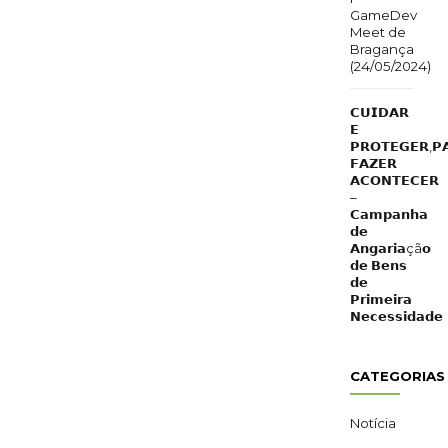
GameDev
Meet de
Bragança
(24/05/2024)
𝗖𝗨𝗜𝗗𝗔𝗥
𝗘
𝗣𝗥𝗢𝗧𝗘𝗚𝗘𝗥,𝗣
𝗙𝗔𝗭𝗘𝗥
𝗔𝗖𝗢𝗡𝗧𝗘𝗖𝗘𝗥
–
𝗖𝗮𝗺𝗽𝗮𝗻𝗵𝗮
𝗱𝗲
𝗔𝗻𝗴𝗮𝗿𝗶𝗮çã𝗼
𝗱𝗲 𝗕𝗲𝗻𝘀
𝗱𝗲
𝗣𝗿𝗶𝗺𝗲𝗶𝗿𝗮
𝗡𝗲𝗰𝗲𝘀𝘀𝗶𝗱𝗮𝗱𝗲
CATEGORIAS
Notícia